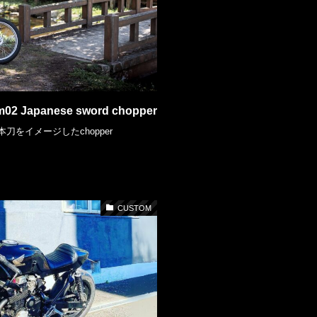
m02 Japanese sword chopper
刀をイメージしたchopper
CUSTOM