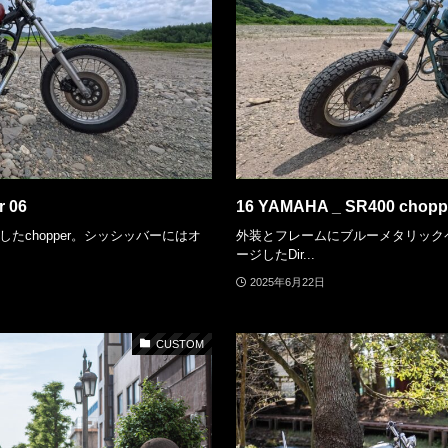
r 06
16 YAMAHA _ SR400 chopp
たchopper。シッシッバーにはオ
外装とフレームにブルーメタリック
ージしたDir...
2025年6月22日
CUSTOM