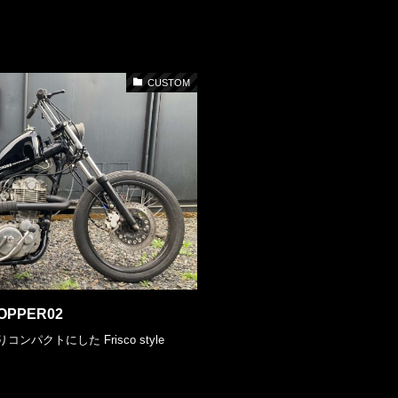
CUSTOM
HOPPER02
クトにした Frisco style