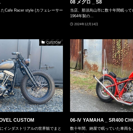
1
08 メグロ _ S8
afe Racer style (カフェレーサー
当店、那須烏山市に数十年間眠って
1964年製の...
2024年12月14日
CUSTOM
HOVEL CUSTOM
06-Ⅳ YAMAHA _ SR400 C
eadをベースにインダストリアルの世界観でまと
数十年間、納屋で眠っていた車両を